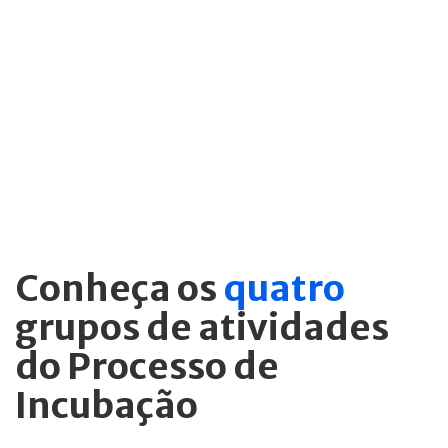
centros
de inovação tecnológica
da América do Sul.
A Incubadora de Empresas da COPPE
tem expertise de mais de 2 décadas
no desenvolvimento de Startups
de base tecnológica.
Conheça os
quatro
grupos de atividades
do Processo de
Incubação